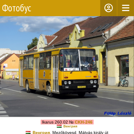
Фотобус
Ikarus 260.02 №
CKH-246
Венгрия
Венгрия
, Mezőkövesd, Mátyás király út