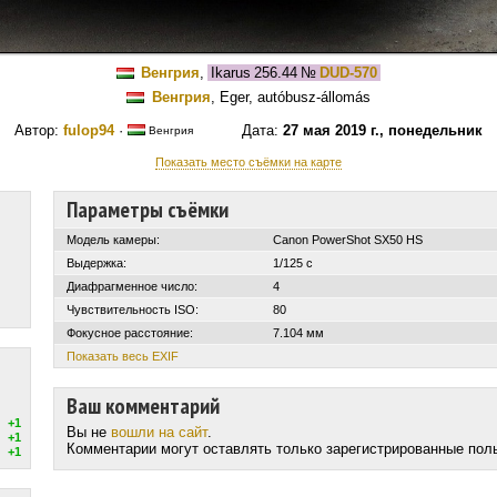
Венгрия
,
Ikarus 256.44
№
DUD-570
Венгрия
, Eger, autóbusz-állomás
Автор:
fulop94
·
Дата:
27 мая 2019 г., понедельник
Венгрия
Показать место съёмки на карте
Параметры съёмки
Модель камеры:
Canon PowerShot SX50 HS
Выдержка:
1/125 с
Диафрагменное число:
4
Чувствительность ISO:
80
Фокусное расстояние:
7.104 мм
Показать весь EXIF
Ваш комментарий
+1
Вы не
вошли на сайт
.
+1
Комментарии могут оставлять только зарегистрированные пол
+1