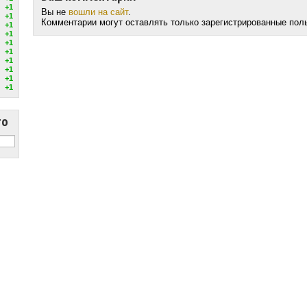
+1
Вы не
вошли на сайт
.
+1
Комментарии могут оставлять только зарегистрированные пол
+1
+1
+1
+1
+1
+1
+1
+1
то