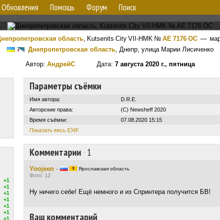
Обновления
Помощь
Форум
Поиск
непропетровская область
,
Kutsenits City VII-HMK
№
AE 7176 OC
— мар
Днепропетровская область
, Днепр, улица Марии Лисиченко
Автор:
АндрейС
Дата:
7 августа 2020 г., пятница
Параметры съёмки
Имя автора:
D.R.E.
Авторские права:
(C) Newsheff 2020
Время съёмки:
07.08.2020 15:15
Показать весь EXIF
Комментарии
·
1
Yoojeen
·
Ярославская область
Фото: 12
+1
+1
Ну ничего себе! Ещё немного и из Спринтера получится БВ!
+1
+1
+1
+1
Ваш комментарий
+1