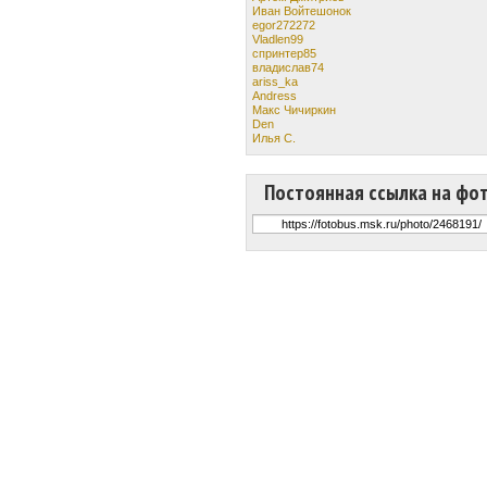
Иван Войтешонок
egor272272
Vladlen99
спринтер85
владислав74
ariss_ka
Andress
Макс Чичиркин
Den
Илья С.
Постоянная ссылка на фо