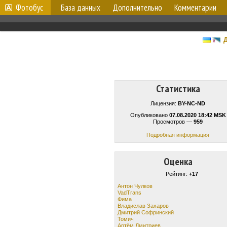
Фотобус
База данных
Дополнительно
Комментарии
Д
Статистика
Лицензия:
BY-NC-ND
Опубликовано
07.08.2020 18:42 MSK
Просмотров —
959
Подробная информация
Оценка
Рейтинг:
+17
Антон Чулков
VadTrans
Фима
Владислав Захаров
Дмитрий Софринский
Томич
Артём Дмитриев