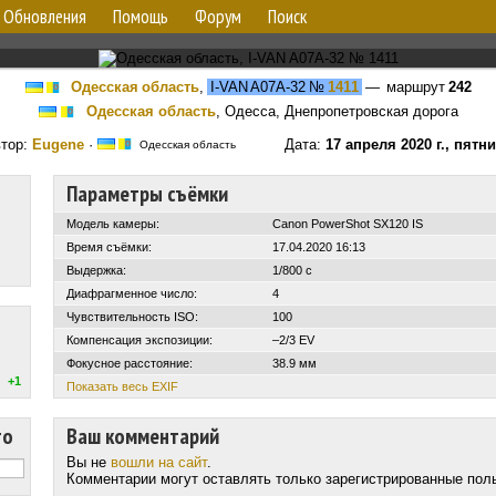
Обновления
Помощь
Форум
Поиск
Одесская область
,
I-VAN A07A-32
№
1411
— маршрут
242
Одесская область
, Одесса, Днепропетровская дорога
тор:
Eugene
·
Дата:
17 апреля 2020 г., пятн
Одесская область
Параметры съёмки
Модель камеры:
Canon PowerShot SX120 IS
Время съёмки:
17.04.2020 16:13
Выдержка:
1/800 с
Диафрагменное число:
4
Чувствительность ISO:
100
Компенсация экспозиции:
–2/3 EV
Фокусное расстояние:
38.9 мм
+1
Показать весь EXIF
то
Ваш комментарий
Вы не
вошли на сайт
.
Комментарии могут оставлять только зарегистрированные пол