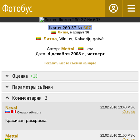
Фотобус
Ikarus 260.37 №
607
Литва
, маршрут
36
Литва
, Vilnius, Kalvarijų gatvė
Автор:
Mettal
·
Литва
Дата:
4 декабря 2008 г., четверг
Показать место съёмки на карте
Оценка
+18
Параметры съёмки
Комментарии
·
2
Neval
22.02.2010
13:43 MSK
Ссылка
Омская область
Красивая раскраска
Mettal
22.02.2010
21:56 MSK
Ссылка