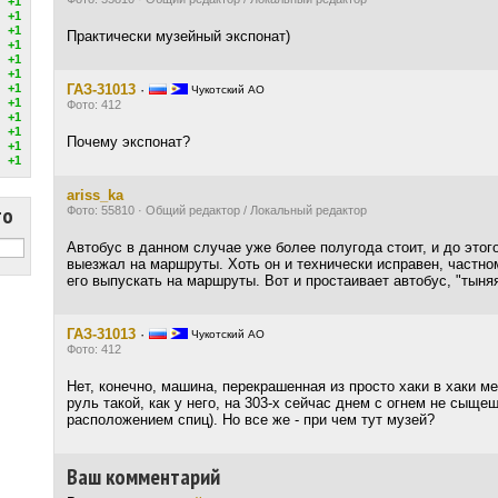
+1
+1
+1
Практически музейный экспонат)
+1
+1
+1
+1
ГАЗ-31013
·
Чукотский АО
+1
Фото: 412
+1
+1
Почему экспонат?
+1
+1
ariss_ka
то
Фото: 55810 · Общий редактор / Локальный редактор
Автобус в данном случае уже более полугода стоит, и до этог
выезжал на маршруты. Хоть он и технически исправен, частн
его выпускать на маршруты. Вот и простаивает автобус, "тыняя
ГАЗ-31013
·
Чукотский АО
Фото: 412
Нет, конечно, машина, перекрашенная из просто хаки в хаки м
руль такой, как у него, на 303-х сейчас днем с огнем не сыще
расположением спиц). Но все же - при чем тут музей?
Ваш комментарий