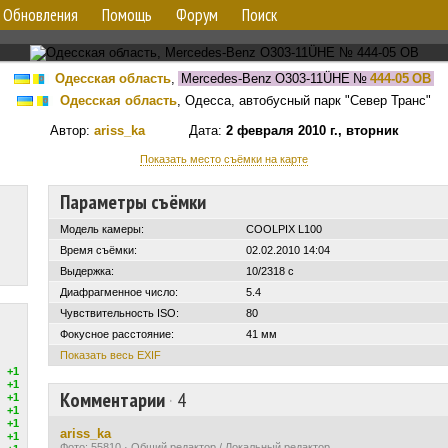
Обновления
Помощь
Форум
Поиск
Одесская область
,
Mercedes-Benz O303-11ÜHE
№
444-05 ОВ
Одесская область
, Одесса, автобусный парк "Север Транс"
Автор:
ariss_ka
Дата:
2 февраля 2010 г., вторник
Показать место съёмки на карте
Параметры съёмки
Модель камеры:
COOLPIX L100
Время съёмки:
02.02.2010 14:04
Выдержка:
10/2318 с
Диафрагменное число:
5.4
Чувствительность ISO:
80
Фокусное расстояние:
41 мм
Показать весь EXIF
+1
+1
Комментарии
·
4
+1
+1
+1
ariss_ka
+1
Фото: 55810 · Общий редактор / Локальный редактор