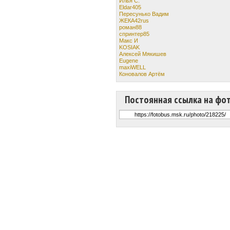
Илья С.
Eldar405
Пересунько Вадим
ЖЕКА42rus
роман88
спринтер85
Макс И
KOSIAK
Алексей Мякишев
Eugene
maxiWELL
Коновалов Артём
Постоянная ссылка на фо