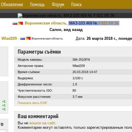
Обновления
Помощь
Форум
Поиск
Воронежская область
,
МАЗ-103.469
№
У 821 ХК 36
Салон, вид назад
:
Wlad209
·
Дата:
26 марта 2018 г., понед
Воронежская область
Параметры съёмки
Модель камеры:
SM-J510FN
Авторские права:
Wlad209
Время съёмки:
26.03.2018 14:47
Выдержка:
1/100 с
Диафрагменное число:
1.9
Чувствительность ISO:
80
Фокусное расстояние:
3.7 мм
+1
Показать весь EXIF
+1
+1
Ваш комментарий
то
Вы не
вошли на сайт
.
Комментарии могут оставлять только зарегистрированные пол