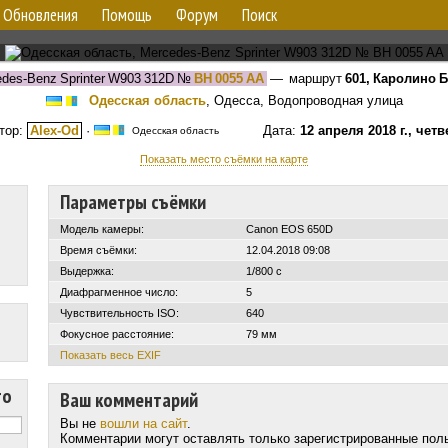
Обновления
Помощь
Форум
Поиск
des-Benz Sprinter W903 312D
№
BH 0055 AA
— маршрут
601, Каролино Б
Одесская область
, Одесса, Водопроводная улица
тор:
Alex-Od
·
Дата:
12 апреля 2018 г., четв
Одесская область
Показать место съёмки на карте
Параметры съёмки
Модель камеры:
Canon EOS 650D
Время съёмки:
12.04.2018 09:08
Выдержка:
1/800 с
Диафрагменное число:
5
Чувствительность ISO:
640
Фокусное расстояние:
79 мм
Показать весь EXIF
то
Ваш комментарий
Вы не
вошли на сайт
.
Комментарии могут оставлять только зарегистрированные пол