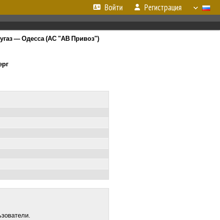
Войти
Регистрация
угаз — Одесса (АС "АВ Привоз")
ерг
ьзователи.