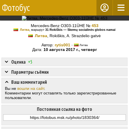
Фотобус
Mercedes-Benz O303-11ÜHE №
453
Литва
, маршрут
31 Rokiškis — Skemų socialinės globos namai
Литва
, Rokiškis, A. Strazdelio gatvė
Автор:
rytis001
·
Литва
Дата:
10 августа 2017 г., четверг
Оценка
+5
Параметры съёмки
Ваш комментарий
Вы не
вошли на сайт
.
Комментарии могут оставлять только зарегистрированные
пользователи.
Постоянная ссылка на фото