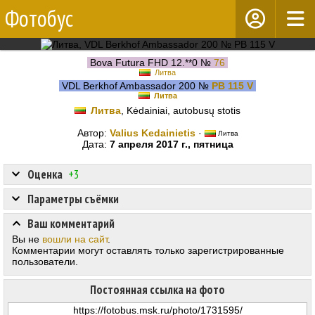
Фотобус
Bova Futura FHD 12.**0 №
76
Литва
VDL Berkhof Ambassador 200 №
PB 115 V
Литва
Литва
, Kėdainiai, autobusų stotis
Автор:
Valius Kedainietis
·
Литва
Дата:
7 апреля 2017 г., пятница
Оценка
+3
Параметры съёмки
Ваш комментарий
Вы не
вошли на сайт
.
Комментарии могут оставлять только зарегистрированные
пользователи.
Постоянная ссылка на фото