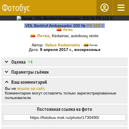
Фотобус
VDL Berkhof Ambassador 200 №
PB 115 V
Литва
Литва
, Kėdainiai, autobusų stotis
Автор:
Valius Kedainietis
·
Литва
Дата:
9 апреля 2017 г., воскресенье
Оценка
+4
Параметры съёмки
Ваш комментарий
Вы не
вошли на сайт
.
Комментарии могут оставлять только зарегистрированные
пользователи.
Постоянная ссылка на фото