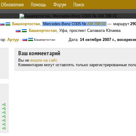
Обновления
Помощь
Форум
Поиск
Башкортостан
,
Mercedes-Benz O305
№
АМ 788 02
— маршрут
29
Башкортостан
, Уфа, проспект Салавата Юлаева
тор:
Aртур
·
Дата:
14 октября 2007 г., воскрес
Башкортостан
Ваш комментарий
Вы не
вошли на сайт
.
Комментарии могут оставлять только зарегистрированные пол
+1
+1
+1
+1
+1
+1
+1