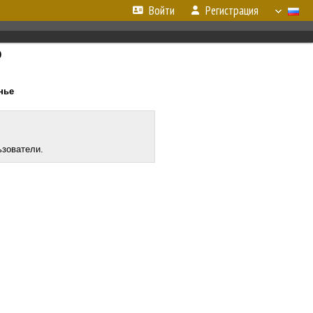
Войти
Регистрация
0
енье
ьзователи.