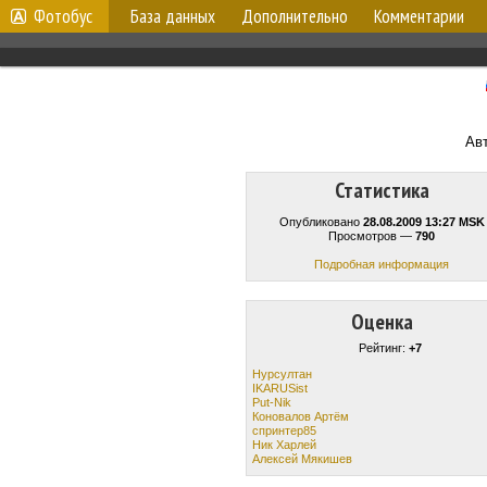
Фотобус
База данных
Дополнительно
Комментарии
Ав
Статистика
Опубликовано
28.08.2009 13:27 MSK
Просмотров —
790
Подробная информация
Оценка
Рейтинг:
+7
Нурсултан
IKARUSist
Put-Nik
Коновалов Артём
спринтер85
Ник Харлей
Алексей Мякишев