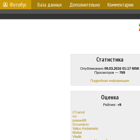
Фотобус
База данных
Дополнительно
Комментарии
Статистика
Опубликовано
09.03.2016 01:17 MSK
Просмотров —
769
Подробная информация
Оценка
Рейтинг:
+9
LTransit
rvr
роман88
Groundzer
Valius Kedainietis
Mettal
Vladik