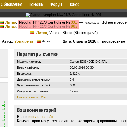
Обновления
Помощь
Форум
Поиск
Литва
,
Neoplan N4421/3 Centroliner
№
991
—
маршрут
1G
(не в рейсе
Литва
,
Neoplan N4421/3 Centroliner
№
992
Литва
, Vilnius, Stotis (Stoties gatvė)
Автор:
sSnaiperis
·
Дата:
6 марта 2016 г., воскресенье
Литва
Параметры съёмки
Модель камеры:
Canon EOS 400D DIGITAL
Время съёмки:
06.03.2016 08:30
Выдержка:
1/320 с
Диафрагменное число:
5.6
Чувствительность ISO:
400
Фокусное расстояние:
47 мм
Показать весь EXIF
+1
+1
Ваш комментарий
+1
+1
Вы не
вошли на сайт
.
+1
+1
Комментарии могут оставлять только зарегистрированные пол
+1