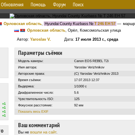
Обновления
Помощь
Форум
Поиск
Орловская область
,
Hyundai County Kuzbass
№
Т 246 ЕН 57
— маршр
Орловская область
, Орёл, Комсомольская улица
Автор:
Yaroslav V.
Дата:
17 июля 2013 г., среда
Параметры съёмки
Модель камеры:
Canon EOS REBEL T2i
Имя автора:
Yaroslav Verizhnikov
Авторские права:
(C) Yaroslav Verizhnikov 2013
Время съёмки:
17.07.2013 12:37
Выдержка:
1/1000 с
Диафрагменное число:
5.6
Чувствительность ISO:
125
+1
Фокусное расстояние:
92 мм
+1
+1
Показать весь EXIF
+1
Ваш комментарий
то
Вы не
вошли на сайт
.