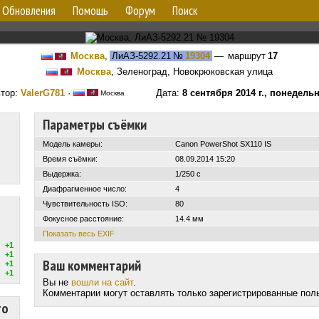
Обновления
Помощь
Форум
Поиск
Москва
,
ЛиАЗ-5292.21
№
19304
— маршрут
17
Москва
, Зеленоград, Новокрюковская улица
тор:
ValerG781
·
Дата:
8 сентября 2014 г., понедель
Москва
Параметры съёмки
Модель камеры:
Canon PowerShot SX110 IS
Время съёмки:
08.09.2014 15:20
Выдержка:
1/250 с
Диафрагменное число:
4
Чувствительность ISO:
80
Фокусное расстояние:
14.4 мм
Показать весь EXIF
+1
+1
Ваш комментарий
+1
+1
Вы не
вошли на сайт
.
Комментарии могут оставлять только зарегистрированные пол
то