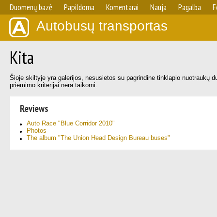
Duomenų bazė
Papildoma
Komentarai
Nauja
Pagalba
F
Autobusų transportas
Kita
Šioje skiltyje yra galerijos, nesusietos su pagrindine tinklapio nuotraukų 
priėmimo kriterijai nėra taikomi.
Reviews
Auto Race "Blue Corridor 2010"
Photos
The album "The Union Head Design Bureau buses"