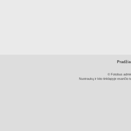
Pradžia
© Fotobus admini
Nuotraukų ir kito tinklapyje esančio t