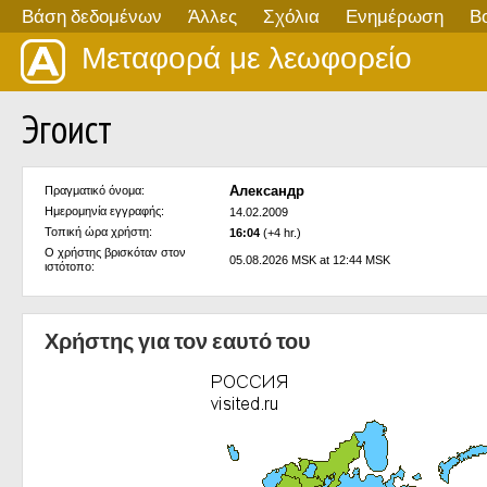
Βάση δεδομένων
Άλλες
Σχόλια
Ενημέρωση
Β
Μεταφορά με λεωφορείο
Эгоист
Александр
Πραγματικό όνομα:
Ημερομηνία εγγραφής:
14.02.2009
Τοπική ώρα χρήστη:
16:04
(+4 hr.)
Ο χρήστης βρισκόταν στον
05.08.2026 MSK at 12:44 MSK
ιστότοπο:
Χρήστης για τον εαυτό του