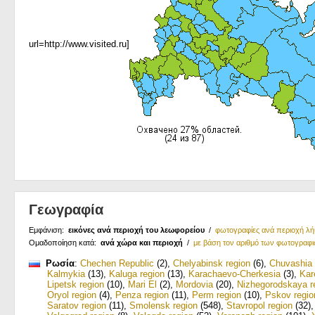
url=http://www.visited.ru]
Γεωγραφία
Εμφάνιση:
εικόνες ανά περιοχή του λεωφορείου
/
φωτογραφίες ανά περιοχή λ
Ομαδοποίηση κατά:
ανά χώρα και περιοχή
/
με βάση τον αριθμό των φωτογραφ
Ρωσία
:
Chechen Republic
(2)
,
Chelyabinsk region
(6)
,
Chuvashia
Kalmykia
(13)
,
Kaluga region
(13)
,
Karachaevo-Cherkesia
(3)
,
Kar
Lipetsk region
(10)
,
Mari El
(2)
,
Mordovia
(20)
,
Nizhegorodskaya r
Oryol region
(4)
,
Penza region
(11)
,
Perm region
(10)
,
Pskov regio
Saratov region
(11)
,
Smolensk region
(548)
,
Stavropol region
(32)