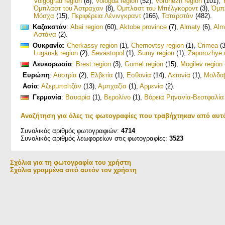
Volgograd region
(8)
,
Vologda region
(52)
,
Voronezh region
(101)
,
Όμπλαστ του Άστραχαν
(8)
,
Όμπλαστ του Μπέλγκοροντ
(3)
,
Όμπ
Μόσχα
(15)
,
Περιφέρεια Λένινγκραντ
(166)
,
Ταταρστάν
(482)
.
Καζακστάν
:
Abai region
(60)
,
Aktobe province
(7)
,
Almaty
(6)
,
Alm
Αστάνα
(2)
.
Ουκρανία
:
Cherkassy region
(1)
,
Chernovtsy region
(1)
,
Crimea
(3
Lugansk region
(2)
,
Sevastopol
(1)
,
Sumy region
(1)
,
Zaporozhye 
Λευκορωσία
:
Brest region
(3)
,
Gomel region
(15)
,
Mogilev region
Ευρώπη
:
Αυστρία
(2)
,
Ελβετία
(1)
,
Εσθονία
(14)
,
Λετονία
(1)
,
Μολδα
Ασία
:
Αζερμπαϊτζάν
(13)
,
Αμπχαζία
(1)
,
Αρμενία
(2)
.
Γερμανία
:
Βαυαρία
(1)
,
Βερολίνο
(1)
,
Βόρεια Ρηνανία-Βεστφαλία
Αναζήτηση για όλες τις φωτογραφίες που τραβήχτηκαν από αυτ
Συνολικός αριθμός φωτογραφιών:
4714
Συνολικός αριθμός λεωφορείων στις φωτογραφίες:
3523
Σχόλια για τη φωτογραφία του χρήστη
Σχόλια γραμμένα από αυτόν τον χρήστη