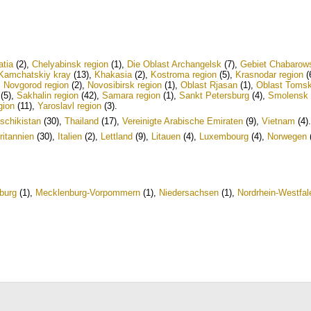
atia
(2)
,
Chelyabinsk region
(1)
,
Die Oblast Archangelsk
(7)
,
Gebiet Chabarow
Kamchatskiy kray
(13)
,
Khakasia
(2)
,
Kostroma region
(5)
,
Krasnodar region
(
,
Novgorod region
(2)
,
Novosibirsk region
(1)
,
Oblast Rjasan
(1)
,
Oblast Toms
(5)
,
Sakhalin region
(42)
,
Samara region
(1)
,
Sankt Petersburg
(4)
,
Smolensk 
gion
(11)
,
Yaroslavl region
(3)
.
schikistan
(30)
,
Thailand
(17)
,
Vereinigte Arabische Emiraten
(9)
,
Vietnam
(4)
.
ritannien
(30)
,
Italien
(2)
,
Lettland
(9)
,
Litauen
(4)
,
Luxembourg
(4)
,
Norwegen
burg
(1)
,
Mecklenburg-Vorpommern
(1)
,
Niedersachsen
(1)
,
Nordrhein-Westfal