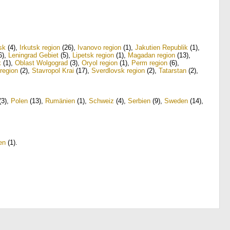
sk
(4)
,
Irkutsk region
(26)
,
Ivanovo region
(1)
,
Jakutien Republik
(1)
,
6)
,
Leningrad Gebiet
(5)
,
Lipetsk region
(1)
,
Magadan region
(13)
,
k
(1)
,
Oblast Wolgograd
(3)
,
Oryol region
(1)
,
Perm region
(6)
,
region
(2)
,
Stavropol Krai
(17)
,
Sverdlovsk region
(2)
,
Tatarstan
(2)
,
(3)
,
Polen
(13)
,
Rumänien
(1)
,
Schweiz
(4)
,
Serbien
(9)
,
Sweden
(14)
,
en
(1)
.