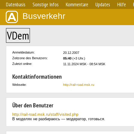
Datenbasis
Sonstige Infos
Kommentare
Updates
Hilfe
Busverkehr
VDem
Anmeldedatum:
20.12.2007
Zeitzone des Benutzers:
05:40
(+3 Uhr.)
Zuletzt online:
11.11.2024 MSK - 08:54 MSK
Kontaktinformationen
Webseite:
http://rail-road.msk.ru
Über den Benutzer
http://rail-road.msk.ru/staff/visited.php
В моделях не разбираюсь — модератор, готовься.