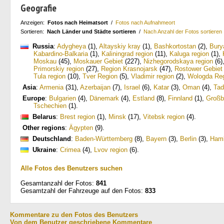
Geografie
Anzeigen:
Fotos nach Heimatsort
/
Fotos nach Aufnahmeort
Sortieren:
Nach Länder und Städte sortieren
/
Nach Anzahl der Fotos sortieren
Russia
:
Adygheya
(1)
,
Altayskiy kray
(1)
,
Bashkortostan
(2)
,
Bury
Kabardino-Balkaria
(1)
,
Kaliningrad region
(11)
,
Kaluga region
(1)
,
Moskau
(45)
,
Moskauer Gebiet
(227)
,
Nizhegorodskaya region
(6)
Primorskiy region
(27)
,
Region Krasnojarsk
(47)
,
Rostower Gebiet
Tula region
(10)
,
Tver Region
(5)
,
Vladimir region
(2)
,
Wologda Re
Asia
:
Armenia
(31)
,
Azerbaijan
(7)
,
Israel
(6)
,
Katar
(3)
,
Oman
(4)
,
Tad
Europe
:
Bulgarien
(4)
,
Dänemark
(4)
,
Estland
(8)
,
Finnland
(1)
,
Großb
Tschechien
(1)
.
Belarus
:
Brest region
(1)
,
Minsk
(17)
,
Vitebsk region
(4)
.
Other regions
:
Ägypten
(9)
.
Deutschland
:
Baden-Württemberg
(8)
,
Bayern
(3)
,
Berlin
(3)
,
Ham
Ukraine
:
Crimea
(4)
,
Lvov region
(6)
.
Alle Fotos des Benutzers suchen
Gesamtanzahl der Fotos:
841
Gesamtzahl der Fahrzeuge auf den Fotos:
833
Kommentare zu den Fotos des Benutzers
Von dem Benutzer geschriebene Kommentare