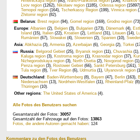
Hmelnickaya region
(80)
,
Ivano-Frankovsk region
(106)
,
Kharkov r
Lvov region
(1262)
,
Nikolaev region
(1185)
,
Odessa region
(15897
Ternopol region
(164)
,
Tscherkassy Region
(199)
,
Vinnica region
(
Zhitomir region
(82)
.
Belarus
:
Brest region
(94)
,
Gomel region
(169)
,
Grodno region
(73
Europe
:
Albanien
(2)
,
Belgien
(3)
,
Bulgarien
(173)
,
Dänemark
(4)
,
Est
Island
(15)
,
Italien
(22)
,
Kroatien
(2)
,
Lettland
(31)
,
Litauen
(14)
,
L
Rumänien
(67)
,
Slowakei
(4)
,
Slowenien
(2)
,
Spanien
(10)
,
Swede
Asia
:
Abkhazia
(3)
,
Armenia
(2)
,
Azerbaijan
(6)
,
Georgia
(2)
,
Türkei
(1
Russia
:
Belgorod Gebiet
(25)
,
Bryansk region
(11)
,
Chuvashia
(1)
Kaluga region
(3)
,
Kostroma region
(1)
,
Krasnodar region
(37)
,
Kur
Nizhegorodskaya region
(3)
,
North Osetia
(2)
,
Novgorod region
(1)
Penza region
(3)
,
Rostower Gebiet
(66)
,
Sankt Petersburg
(161)
,
Tula region
(8)
,
Tver Region
(6)
,
Udmurtia
(1)
,
Ulyanovsk region
(1
Deutschland
:
Baden-Württemberg
(8)
,
Bayern
(47)
,
Berlin
(163)
,
B
Niedersachsen
(13)
,
Nordrhein-Westfalen
(11)
,
Rheinland-Pfalz
(8)
Thüringen
(10)
.
Other regions
:
The United States of America
(4)
.
Alle Fotos des Benutzers suchen
Gesamtanzahl der Fotos:
30057
Gesamtzahl der Fahrzeuge auf den Fotos:
13863
Fotos, die andere Autoren gemacht haben
: 124
Kommentare zu den Fotos des Benutzers