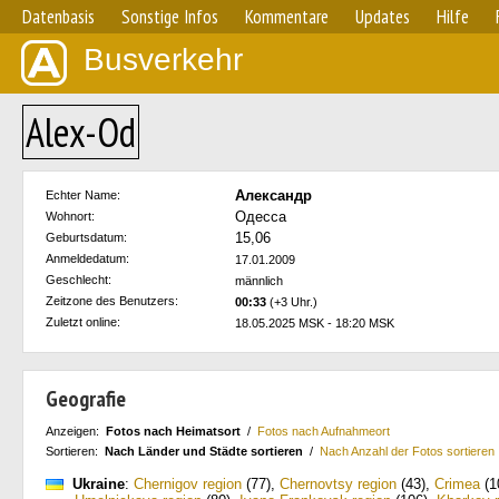
Datenbasis
Sonstige Infos
Kommentare
Updates
Hilfe
Busverkehr
Alex-Od
Александр
Echter Name:
Одесса
Wohnort:
15,06
Geburtsdatum:
Anmeldedatum:
17.01.2009
Geschlecht:
männlich
Zeitzone des Benutzers:
00:33
(+3 Uhr.)
Zuletzt online:
18.05.2025 MSK - 18:20 MSK
Geografie
Anzeigen:
Fotos nach Heimatsort
/
Fotos nach Aufnahmeort
Sortieren:
Nach Länder und Städte sortieren
/
Nach Anzahl der Fotos sortieren
Ukraine
:
Chernigov region
(77)
,
Chernovtsy region
(43)
,
Crimea
(1