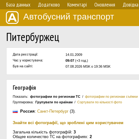
База данных
Додатково
Коментарі
Оновлення
Довідка
Автобусний транспорт
Питербуржец
Дата реєстрації:
14.01.2009
Час у користувача:
09:07
(+3 год.)
Був на сайті:
07.08.2026 MSK о 19:36 MSK
Географія
Показать:
фотографии по регионам ТС
/
фотографии по регионам съёмки
Группировка:
Групувати по країнам
/
Сортувати по кількості фото
Россия
:
Санкт-Петербург
(3)
.
Знайти всі фотографії, що зроблені цим користувачем
Загальна кількість фотографій:
3
Общее количество ТС на фотографиях:
2