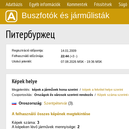
Adatbázis
Egyéb információk
Kommentek
Frissítések
Súgó
Buszfotók és járműlisták
Питербуржец
Regisztráció időpontja:
14.01.2009
Felhasználó időzónája:
22:44
(+3 -)
Utolsó jelenlét:
07.08.2026 MSK - 19:36 MSK
Képek helye
Megjelenítés:
képek a járművek hona szerint
/
képek a felvétel helye szerint
Csoportosítás:
Országok és városok szerinti rendezés
/
Képek száma szerinti
Oroszország
:
Szentpétervár
(3)
.
A felhasználó összes képének megtekintése
Képek száma:
3
A képeken lévő járművek mennyisége:
2