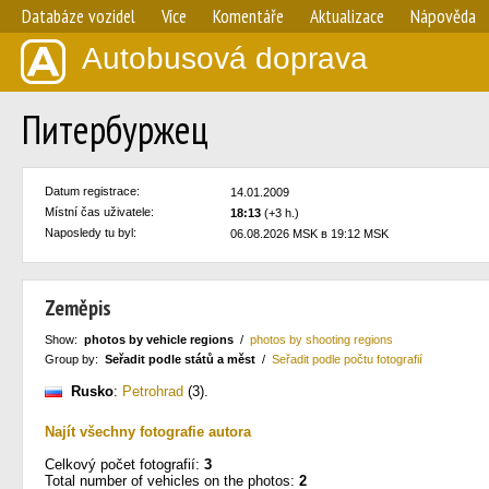
Databáze vozidel
Více
Komentáře
Aktualizace
Nápověda
Autobusová doprava
Питербуржец
Datum registrace:
14.01.2009
Místní čas uživatele:
18:13
(+3 h.)
Naposledy tu byl:
06.08.2026 MSK в 19:12 MSK
Zeměpis
Show:
photos by vehicle regions
/
photos by shooting regions
Group by:
Seřadit podle států a měst
/
Seřadit podle počtu fotografií
Rusko
:
Petrohrad
(3)
.
Najít všechny fotografie autora
Celkový počet fotografií:
3
Total number of vehicles on the photos:
2