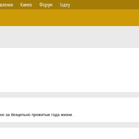
вления
Көмек
Форум
Іздеу
но за безцельно прожитые года жизни .