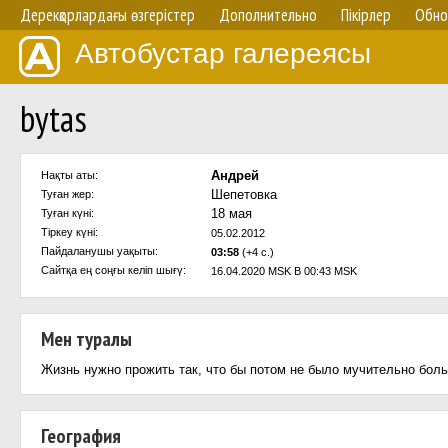
Дерекқорлардағы өзгерістер
Дополнительно
Пікірлер
Обно
Автобустар галереясы
bytas
Андрей
Нақты аты:
Шепетовка
Туған жер:
18 мая
Туған күні:
Тіркеу күні:
05.02.2012
Пайдаланушы уақыты:
03:58
(+4 с.)
Сайтқа ең соңғы келіп шығү:
16.04.2020 MSK В 00:43 MSK
Мен туралы
Жизнь нужно прожить так, что бы потом не было мучительно боль
География