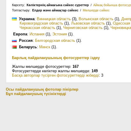
Көрсету:
Көліктернің аймағына сәйкес суреттер
/
Аймақ бойынша фотосур
Топтастыру:
Елдер және аймақтар сәйкес
/
Мөлшерде сәйкес
Украина
:
Винницкая область
(3)
,
Волынская область
(1)
,
Днеп
Кировоградская область
(1)
,
Львовская область
(1)
,
Одесская
Черкасская область
(1)
,
Черниговская область
(1)
,
Черновицка
Европа
:
Испания
(1)
,
Эстония
(1)
.
Россия
:
Белгородская область
(1)
.
Беларусь
:
Минск
(1)
.
Барлық пайдаланушының фотосуреттер іздеу
Жалпы мөлшерде фотосуреттер:
167
Фотосуреттерде көліктер жалпы мөлшерде:
149
Басқа авторлар түсірген фотосуреттерді жіберді
: 3
Осы пайдаланушың фотолар пікірлер
Бұл пайдаланушың түсініктерді