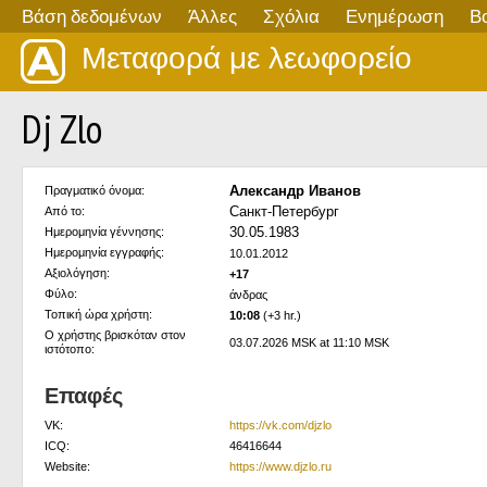
Βάση δεδομένων
Άλλες
Σχόλια
Ενημέρωση
Β
Μεταφορά με λεωφορείο
Dj Zlo
Александр Иванов
Πραγματικό όνομα:
Санкт-Петербург
Από το:
30.05.1983
Ημερομηνία γέννησης:
Ημερομηνία εγγραφής:
10.01.2012
Αξιολόγηση:
+17
Φύλο:
άνδρας
Τοπική ώρα χρήστη:
10:08
(+3 hr.)
Ο χρήστης βρισκόταν στον
03.07.2026 MSK at 11:10 MSK
ιστότοπο:
Επαφές
VK:
https://vk.com/djzlo
ICQ:
46416644
Website:
https://www.djzlo.ru