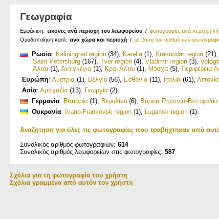
Γεωγραφία
Εμφάνιση:
εικόνες ανά περιοχή του λεωφορείου
/
φωτογραφίες ανά περιοχή λ
Ομαδοποίηση κατά:
ανά χώρα και περιοχή
/
με βάση τον αριθμό των φωτογραφ
Ρωσία
:
Kaliningrad region
(34)
,
Karelia
(1)
,
Krasnodar region
(21)
Saint Petersburg
(167)
,
Tver region
(4)
,
Vladimir region
(3)
,
Vologd
Αλτάι
(1)
,
Αντιγκέγια
(1)
,
Κράι Αλτάι
(1)
,
Μόσχα
(5)
,
Περιφέρεια Λ
Ευρώπη
:
Αυστρία
(1)
,
Βέλγιο
(56)
,
Εσθονία
(11)
,
Ιταλία
(61)
,
Λετονία
Ασία
:
Αμπχαζία
(13)
,
Γεωργία
(2)
.
Γερμανία
:
Βαυαρία
(1)
,
Βερολίνο
(6)
,
Βόρεια Ρηνανία-Βεστφαλία
Ουκρανία
:
Ivano-Frankovsk region
(1)
,
Lugansk region
(1)
.
Αναζήτηση για όλες τις φωτογραφίες που τραβήχτηκαν από αυτ
Συνολικός αριθμός φωτογραφιών:
614
Συνολικός αριθμός λεωφορείων στις φωτογραφίες:
587
Σχόλια για τη φωτογραφία του χρήστη
Σχόλια γραμμένα από αυτόν τον χρήστη