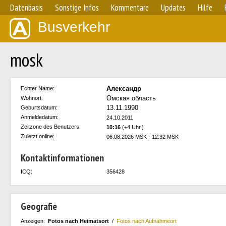
Datenbasis
Sonstige Infos
Kommentare
Updates
Hilfe
Busverkehr
mosk
Александр
Echter Name:
Омская область
Wohnort:
13.11.1990
Geburtsdatum:
Anmeldedatum:
24.10.2011
Zeitzone des Benutzers:
10:16
(+4 Uhr.)
Zuletzt online:
06.08.2026 MSK - 12:32 MSK
Kontaktinformationen
ICQ:
356428
Geografie
Anzeigen:
Fotos nach Heimatsort
/
Fotos nach Aufnahmeort