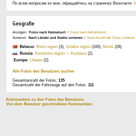
По всем вопросам ко мне, обращайтесь на страничку Вконтакте:
h
Geografie
Anzeigen:
Fotos nach Heimatsort
/
Fotos nach Aufnahmeort
Sortieren:
Nach Länder und Städte sortieren
/
Nach Anzahl der Fotos sortieren
Belarus
:
Brest region
(3)
,
Grodno region
(100)
,
Minsk
(28)
.
Russia
:
Kemerovo region — Kuzbass
(2)
.
Europe
:
Litauen
(2)
.
Alle Fotos des Benutzers suchen
Gesamtanzahl der Fotos:
135
Gesamtzahl der Fahrzeuge auf den Fotos:
111
Kommentare zu den Fotos des Benutzers
Von dem Benutzer geschriebene Kommentare