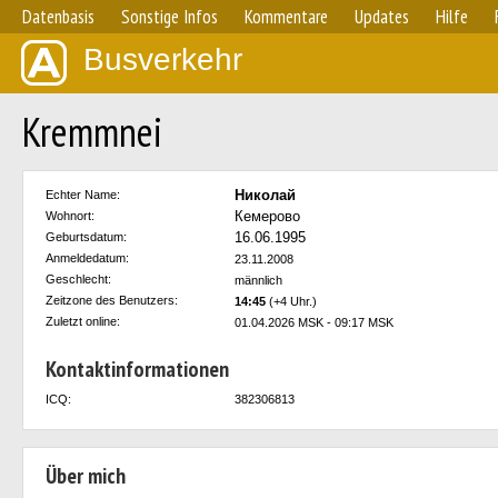
Datenbasis
Sonstige Infos
Kommentare
Updates
Hilfe
Busverkehr
Kremmnei
Николай
Echter Name:
Кемерово
Wohnort:
16.06.1995
Geburtsdatum:
Anmeldedatum:
23.11.2008
Geschlecht:
männlich
Zeitzone des Benutzers:
14:45
(+4 Uhr.)
Zuletzt online:
01.04.2026 MSK - 09:17 MSK
Kontaktinformationen
ICQ:
382306813
Über mich