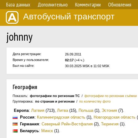
База данных
Дополнительно
Комментарии
Обновления
Автобусный транспорт
johnny
Дата регистрации:
26.09.2011
Время у пользователя:
02:17
(+4 ч.)
Был на сайте:
30.03.2025 MSK в 11:02 MSK
География
Показать:
фотографии по регионам ТС
/
фотографии по регионам съёмки
Группировка:
по странам и регионам
/
по количеству фото
Европа
:
Латвия
(713)
,
Литва
(15)
,
Польша
(1)
,
Эстония
(7)
.
Россия
:
Калининградская область
(1)
,
Новгородская область
(
Германия
:
Северный Рейн-Вестфалия
(2)
,
Тюрингия
(1)
.
Беларусь
:
Минск
(1)
.