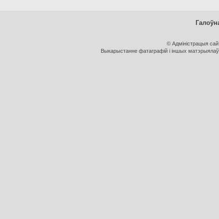
Галоўн
© Адміністрацыя са
Выкарыстанне фатаграфій і іншых матэрыялаў, 