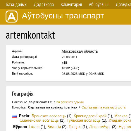
База даных
Дадаткова
Каментарыі
Абнаўленнi
Даведк
Аўтобусны транспарт
artemkontakt
Московская область
Адкуль:
Дата рэгістрацыі:
23.08.2011
Рэйтынг:
+18
Час у карыстальнiка:
16:02
(+4 г.)
Быў на сайце:
08.08.2026 MSK у 20:48 MSK
Геаграфія
Паказаць:
па рэгіёнах ТС
/
па рэгіёнах здымкі
Групоўка:
Сартаваць па краiнах i рэгінах
/
Сартаваць па колькасцi фота
Расія
:
Бранская вобласць
(1)
,
Краснадарскі край
(1)
,
Масква
(
Смаленская вобласць
(1)
,
Тульская вобласць
(1)
,
Уладзімірск
Еўропа
:
Італія
(1)
,
Бельгія
(2)
,
Грэцыя
(1)
,
Люксембург
(3)
,
Нідэр