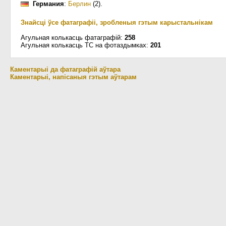
Германия
:
Берлин
(2)
.
Знайсці ўсе фатаграфіі, зробленыя гэтым карыстальнікам
Агульная колькасць фатаграфій:
258
Агульная колькасць ТС на фотаздымках:
201
Каментарыі да фатаграфій аўтара
Каментарыі, напісаныя гэтым аўтарам