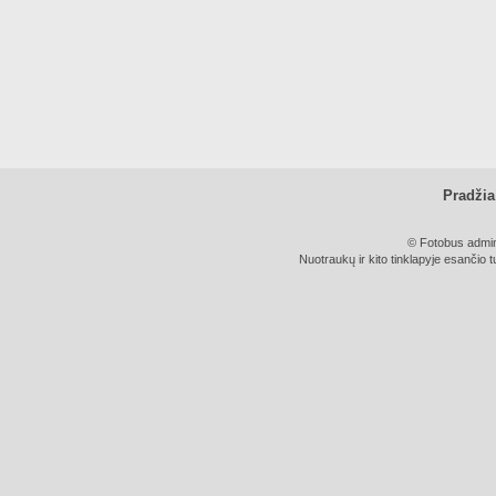
Pradžia
© Fotobus admini
Nuotraukų ir kito tinklapyje esančio t