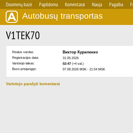
Duomenų bazė
Papildoma
Komentarai
Nauja
Pagalba
F
Autobusų transportas
V1TEK70
Виктор Куриленко
Realus vardas:
Registracijos data:
31.05.2026
Vartotojo laikas:
02:47
(+4 val.)
Buvo prisijungęs:
07.08.2026 MSK - 21:54 MSK
Vartotojo parašyti komentarai