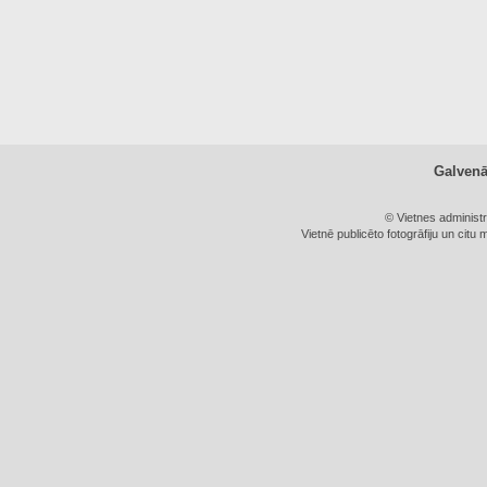
Galven
© Vietnes administ
Vietnē publicēto fotogrāfiju un citu 