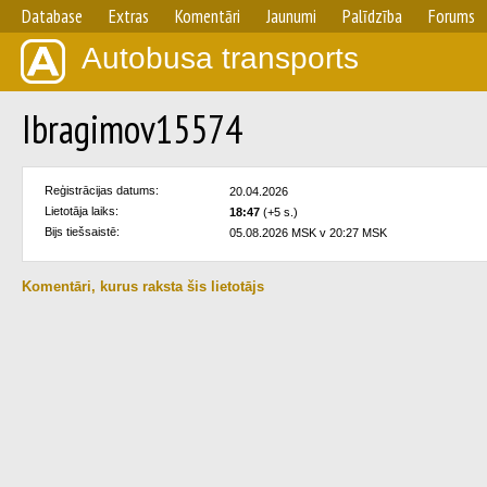
Database
Extras
Komentāri
Jaunumi
Palīdzība
Forums
Autobusa transports
Ibragimov15574
Reģistrācijas datums:
20.04.2026
Lietotāja laiks:
18:47
(+5 s.)
Bijs tiešsaistē:
05.08.2026 MSK v 20:27 MSK
Komentāri, kurus raksta šis lietotājs