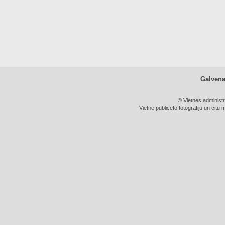
Galven
© Vietnes administ
Vietnē publicēto fotogrāfiju un citu 