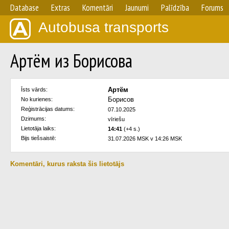
Database
Extras
Komentāri
Jaunumi
Palīdzība
Forums
Autobusa transports
Артём из Борисова
Артём
Īsts vārds:
Борисов
No kurienes:
Reģistrācijas datums:
07.10.2025
Dzimums:
vīriešu
Lietotāja laiks:
14:41
(+4 s.)
Bijs tiešsaistē:
31.07.2026 MSK v 14:26 MSK
Komentāri, kurus raksta šis lietotājs