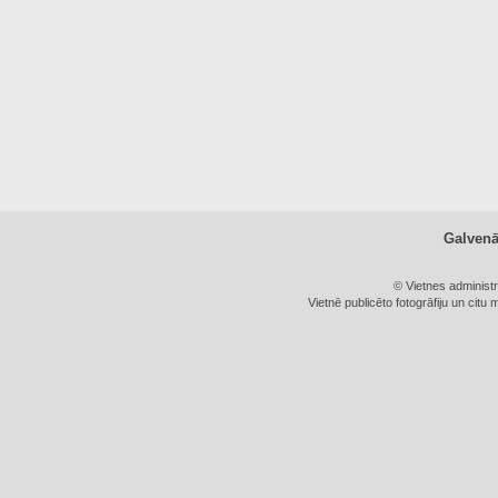
Galven
© Vietnes administ
Vietnē publicēto fotogrāfiju un citu 