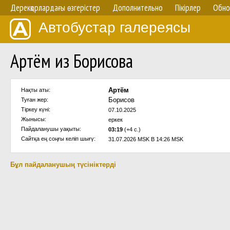
Дерекқорлардағы өзгерістер
Дополнительно
Пікірлер
Обно
Автобустар галереясы
Артём из Борисова
Артём
Нақты аты:
Борисов
Туған жер:
Тіркеу күні:
07.10.2025
Жынысы:
еркек
Пайдаланушы уақыты:
03:19
(+4 с.)
Сайтқа ең соңғы келіп шығү:
31.07.2026 MSK В 14:26 MSK
Бұл пайдаланушың түсініктерді