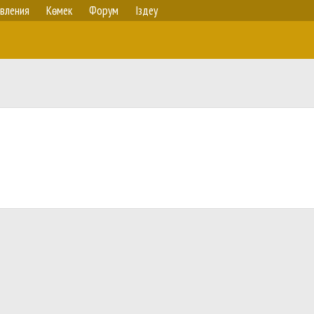
вления
Көмек
Форум
Іздеу