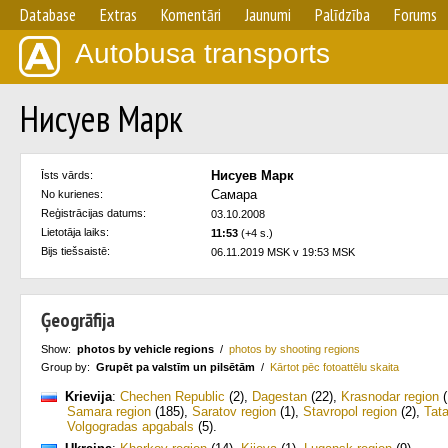
Database
Extras
Komentāri
Jaunumi
Palīdzība
Forums
Autobusa transports
Нисуев Марк
Нисуев Марк
Īsts vārds:
Самара
No kurienes:
Reģistrācijas datums:
03.10.2008
Lietotāja laiks:
11:53
(+4 s.)
Bijs tiešsaistē:
06.11.2019 MSK v 19:53 MSK
Ģeogrāfija
Show:
photos by vehicle regions
/
photos by shooting regions
Group by:
Grupēt pa valstīm un pilsētām
/
Kārtot pēc fotoattēlu skaita
Krievija
:
Chechen Republic
(2)
,
Dagestan
(22)
,
Krasnodar region
(
Samara region
(185)
,
Saratov region
(1)
,
Stavropol region
(2)
,
Tat
Volgogradas apgabals
(5)
.