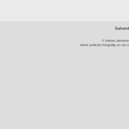
Galven
© Vietnes administ
Vietnē publicēto fotogrāfiju un citu 