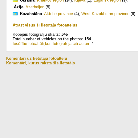
Ukraina
:
Kharkov region
(14)
,
Kijeva
(1)
,
Lugansk region
(9)
.
Āzija
:
Azerbaijan
(8)
.
Kazahstāna
:
Aktobe province
(4)
,
West Kazakhstan province
(6)
.
Atrast visus šī lietotāja fotoattēlus
Kopējais fotogrāfiju skaits:
346
Total number of vehicles on the photos:
154
Iesūtītie fotoattēli,kuri fotografeja citi autori
: 4
Komentāri uz lietotāja fotoattēlu
Komentāri, kurus raksta šis lietotājs