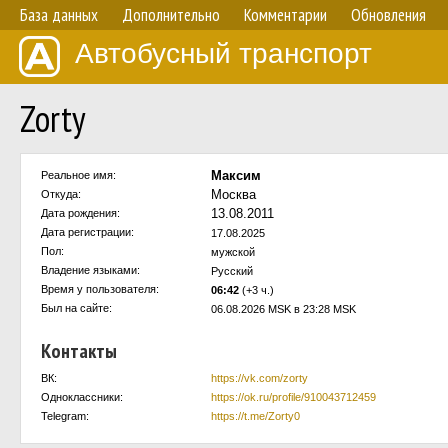
База данных
Дополнительно
Комментарии
Обновления
Автобусный транспорт
Zorty
Максим
Реальное имя:
Москва
Откуда:
13.08.2011
Дата рождения:
Дата регистрации:
17.08.2025
Пол:
мужской
Владение языками:
Русский
Время у пользователя:
06:42
(+3 ч.)
Был на сайте:
06.08.2026 MSK в 23:28 MSK
Контакты
ВК:
https://vk.com/zorty
Одноклассники:
https://ok.ru/profile/910043712459
Telegram:
https://t.me/Zorty0