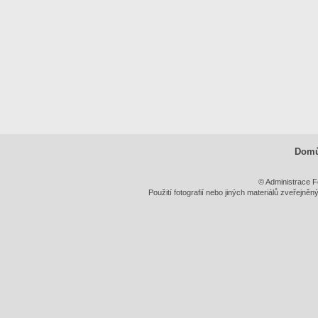
Dom
© Administrace F
Použití fotografií nebo jiných materiálů zveřejně