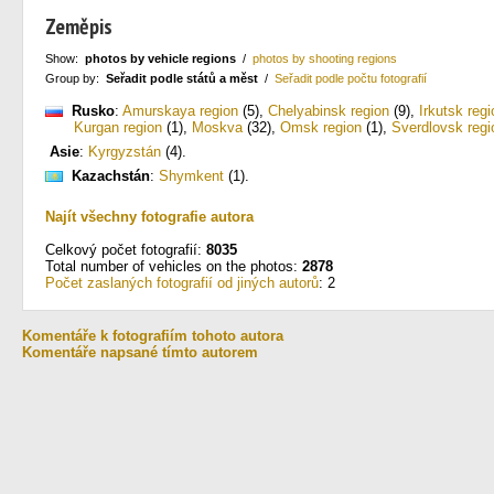
Zeměpis
Show:
photos by vehicle regions
/
photos by shooting regions
Group by:
Seřadit podle států a měst
/
Seřadit podle počtu fotografií
Rusko
:
Amurskaya region
(5)
,
Chelyabinsk region
(9)
,
Irkutsk regi
Kurgan region
(1)
,
Moskva
(32)
,
Omsk region
(1)
,
Sverdlovsk regi
Asie
:
Kyrgyzstán
(4)
.
Kazachstán
:
Shymkent
(1)
.
Najít všechny fotografie autora
Celkový počet fotografií:
8035
Total number of vehicles on the photos:
2878
Počet zaslaných fotografií od jiných autorů
: 2
Komentáře k fotografiím tohoto autora
Komentáře napsané tímto autorem