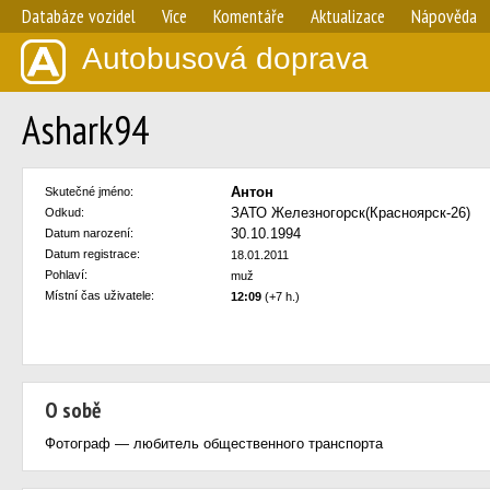
Databáze vozidel
Více
Komentáře
Aktualizace
Nápověda
Autobusová doprava
Ashark94
Антон
Skutečné jméno:
ЗАТО Железногорск(Красноярск-26)
Odkud:
30.10.1994
Datum narození:
Datum registrace:
18.01.2011
Pohlaví:
muž
Místní čas uživatele:
12:09
(+7 h.)
O sobě
Фотограф — любитель общественного транспорта