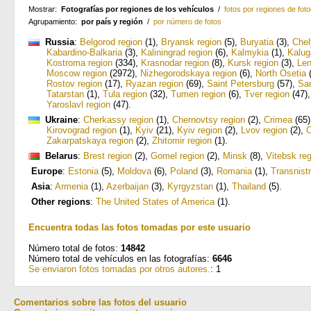
Mostrar:
Fotografías por regiones de los vehículos
/
fotos por regiones de foto
Agrupamiento:
por país y región
/
por número de fotos
Russia
:
Belgorod region
(1)
,
Bryansk region
(5)
,
Buryatia
(3)
,
Chel
Kabardino-Balkaria
(3)
,
Kaliningrad region
(6)
,
Kalmykia
(1)
,
Kalug
Kostroma region
(334)
,
Krasnodar region
(8)
,
Kursk region
(3)
,
Len
Moscow region
(2972)
,
Nizhegorodskaya region
(6)
,
North Osetia
(
Rostov region
(17)
,
Ryazan region
(69)
,
Saint Petersburg
(57)
,
Sa
Tatarstan
(1)
,
Tula region
(32)
,
Tumen region
(6)
,
Tver region
(47)
Yaroslavl region
(47)
.
Ukraine
:
Cherkassy region
(1)
,
Chernovtsy region
(2)
,
Crimea
(65)
Kirovograd region
(1)
,
Kyiv
(21)
,
Kyiv region
(2)
,
Lvov region
(2)
,
O
Zakarpatskaya region
(2)
,
Zhitomir region
(1)
.
Belarus
:
Brest region
(2)
,
Gomel region
(2)
,
Minsk
(8)
,
Vitebsk re
Europe
:
Estonia
(5)
,
Moldova
(6)
,
Poland
(3)
,
Romania
(1)
,
Transnistr
Asia
:
Armenia
(1)
,
Azerbaijan
(3)
,
Kyrgyzstan
(1)
,
Thailand
(5)
.
Other regions
:
The United States of America
(1)
.
Encuentra todas las fotos tomadas por este usuario
Número total de fotos:
14842
Número total de vehículos en las fotografías:
6646
Se enviaron fotos tomadas por otros autores.
: 1
Comentarios sobre las fotos del usuario