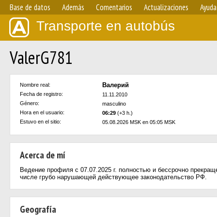
Base de datos
Además
Comentarios
Actualizaciones
Ayuda
Transporte en autobús
ValerG781
Валерий
Nombre real:
Fecha de registro:
11.11.2010
Género:
masculino
Hora en el usuario:
06:29
(+3 h.)
Estuvo en el sitio:
05.08.2026 MSK en 05:05 MSK
Acerca de mí
Ведение профиля с 07.07.2025 г. полностью и бессрочно прекращ
числе грубо нарушающей действующее законодательство РФ.
Geografía