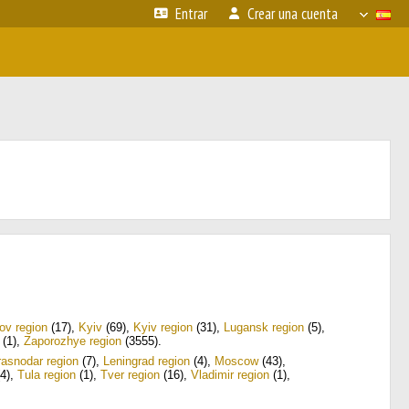
Entrar
Crear una cuenta
ov region
(17)
,
Kyiv
(69)
,
Kyiv region
(31)
,
Lugansk region
(5)
,
(1)
,
Zaporozhye region
(3555)
.
rasnodar region
(7)
,
Leningrad region
(4)
,
Moscow
(43)
,
4)
,
Tula region
(1)
,
Tver region
(16)
,
Vladimir region
(1)
,