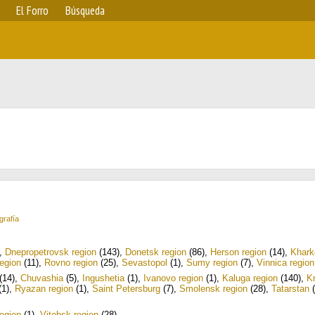
El Forro
Búsqueda
grafía
,
Dnepropetrovsk region
(143)
,
Donetsk region
(86)
,
Herson region
(14)
,
Khark
region
(11)
,
Rovno region
(25)
,
Sevastopol
(1)
,
Sumy region
(7)
,
Vinnica region
(14)
,
Chuvashia
(5)
,
Ingushetia
(1)
,
Ivanovo region
(1)
,
Kaluga region
(140)
,
K
(1)
,
Ryazan region
(1)
,
Saint Petersburg
(7)
,
Smolensk region
(28)
,
Tatarstan
(
egion
(1)
,
Vitebsk region
(28)
.