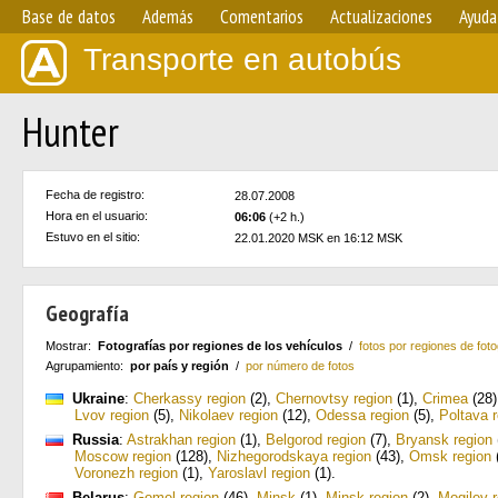
Base de datos
Además
Comentarios
Actualizaciones
Ayuda
Transporte en autobús
Hunter
Fecha de registro:
28.07.2008
Hora en el usuario:
06:06
(+2 h.)
Estuvo en el sitio:
22.01.2020 MSK en 16:12 MSK
Geografía
Mostrar:
Fotografías por regiones de los vehículos
/
fotos por regiones de foto
Agrupamiento:
por país y región
/
por número de fotos
Ukraine
:
Cherkassy region
(2)
,
Chernovtsy region
(1)
,
Crimea
(28)
Lvov region
(5)
,
Nikolaev region
(12)
,
Odessa region
(5)
,
Poltava 
Russia
:
Astrakhan region
(1)
,
Belgorod region
(7)
,
Bryansk region
Moscow region
(128)
,
Nizhegorodskaya region
(43)
,
Omsk region
Voronezh region
(1)
,
Yaroslavl region
(1)
.
Belarus
:
Gomel region
(46)
,
Minsk
(1)
,
Minsk region
(2)
,
Mogilev r