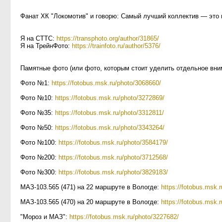
Фанат ХК "Локомотив" и говорю: Самый лучший коллектив — это 
Я на СТТС:
https://transphoto.org/author/31865/
Я на ТрейнФото:
https://trainfoto.ru/author/5376/
Памятные фото (или фото, которым стоит уделить отдельное вни
Фото №1:
https://fotobus.msk.ru/photo/3068660/
Фото №10:
https://fotobus.msk.ru/photo/3272869/
Фото №35:
https://fotobus.msk.ru/photo/3312811/
Фото №50:
https://fotobus.msk.ru/photo/3343264/
Фото №100:
https://fotobus.msk.ru/photo/3584179/
Фото №200:
https://fotobus.msk.ru/photo/3712568/
Фото №300:
https://fotobus.msk.ru/photo/3829183/
МАЗ-103.565 (471) на 22 маршруте в Вологде:
https://fotobus.msk.
МАЗ-103.565 (470) на 20 маршруте в Вологде:
https://fotobus.msk.
"Мороз и МАЗ":
https://fotobus.msk.ru/photo/3227682/