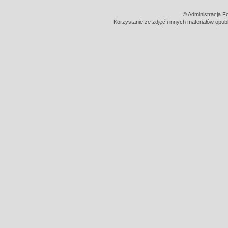
© Administracja F
Korzystanie ze zdjęć i innych materiałów opub