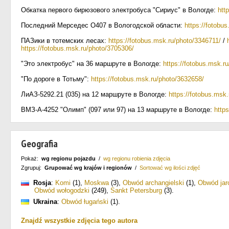
Обкатка первого бирюзового электробуса "Сириус" в Вологде:
htt
Последний Мерседес О407 в Вологодской области:
https://fotobu
ПАЗики в тотемских лесах:
https://fotobus.msk.ru/photo/3346711/
/
https://fotobus.msk.ru/photo/3705306/
"Это электробус" на 36 маршруте в Вологде:
https://fotobus.msk.r
"По дороге в Тотьму":
https://fotobus.msk.ru/photo/3632658/
ЛиАЗ-5292.21 (035) на 12 маршруте в Вологде:
https://fotobus.msk
ВМЗ-А-4252 "Олимп" (097 или 97) на 13 маршруте в Вологде:
http
Geografia
Pokaż:
wg regionu pojazdu
/
wg regionu robienia zdjęcia
Zgrupuj:
Grupować wg krajów i regionów
/
Sortować wg ilości zdjęć
Rosja
:
Komi
(1)
,
Moskwa
(3)
,
Obwód archangielski
(1)
,
Obwód jar
Obwód wołogodzki
(249)
,
Sankt Petersburg
(3)
.
Ukraina
:
Obwód ługański
(1)
.
Znajdź wszystkie zdjęcia tego autora