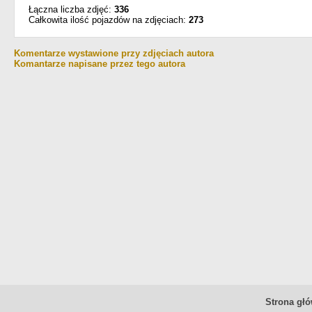
Łączna liczba zdjęć:
336
Całkowita ilość pojazdów na zdjęciach:
273
Komentarze wystawione przy zdjęciach autora
Komantarze napisane przez tego autora
Strona gł