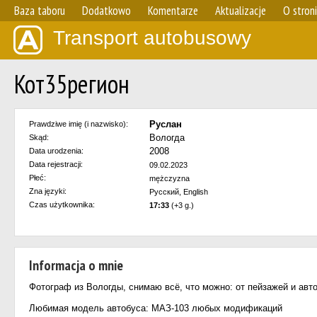
Baza taboru
Dodatkowo
Komentarze
Aktualizacje
O stron
Transport autobusowy
Кот35регион
Руслан
Prawdziwe imię (i nazwisko):
Вологда
Skąd:
2008
Data urodzenia:
Data rejestracji:
09.02.2023
Płeć:
mężczyzna
Zna języki:
Русский, English
Czas użytkownika:
17:33
(+3 g.)
Informacja o mnie
Фотограф из Вологды, снимаю всё, что можно: от пейзажей и авт
Любимая модель автобуса: МАЗ-103 любых модификаций