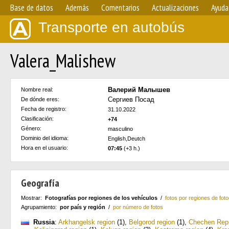
Base de datos
Además
Comentarios
Actualizaciones
Ayuda
Transporte en autobús
Valera_Malishew
Валерий Малышев
Nombre real:
Сергиев Посад
De dónde eres:
Fecha de registro:
31.10.2022
Clasificación:
+74
Género:
masculino
Dominio del idioma:
English,Deutch
Hora en el usuario:
07:45
(+3 h.)
Geografía
Mostrar:
Fotografías por regiones de los vehículos
/
fotos por regiones de foto
Agrupamiento:
por país y región
/
por número de fotos
Russia
:
Arkhangelsk region
(1)
,
Belgorod region
(1)
,
Chechen Repu