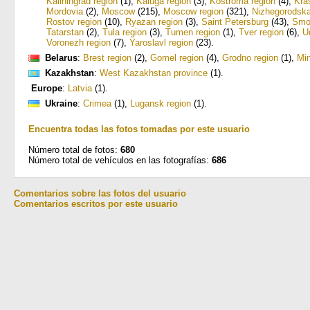
Kaliningrad region
(1)
,
Kaluga region
(3)
,
Kostroma region
(4)
,
Kra
Mordovia
(2)
,
Moscow
(215)
,
Moscow region
(321)
,
Nizhegorodska
Rostov region
(10)
,
Ryazan region
(3)
,
Saint Petersburg
(43)
,
Smol
Tatarstan
(2)
,
Tula region
(3)
,
Tumen region
(1)
,
Tver region
(6)
,
U
Voronezh region
(7)
,
Yaroslavl region
(23)
.
Belarus
:
Brest region
(2)
,
Gomel region
(4)
,
Grodno region
(1)
,
Mi
Kazakhstan
:
West Kazakhstan province
(1)
.
Europe
:
Latvia
(1)
.
Ukraine
:
Crimea
(1)
,
Lugansk region
(1)
.
Encuentra todas las fotos tomadas por este usuario
Número total de fotos:
680
Número total de vehículos en las fotografías:
686
Comentarios sobre las fotos del usuario
Comentarios escritos por este usuario