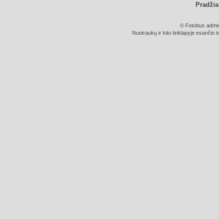
Pradžia
© Fotobus admini
Nuotraukų ir kito tinklapyje esančio t