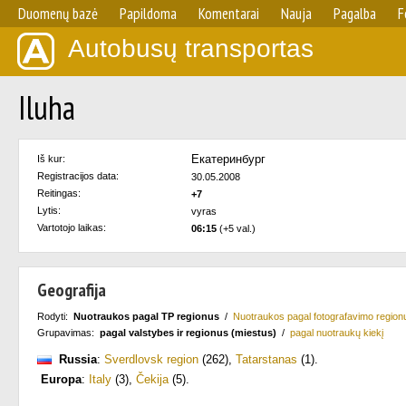
Duomenų bazė
Papildoma
Komentarai
Nauja
Pagalba
F
Autobusų transportas
Iluha
Екатеринбург
Iš kur:
Registracijos data:
30.05.2008
Reitingas:
+7
Lytis:
vyras
Vartotojo laikas:
06:15
(+5 val.)
Geografija
Rodyti:
Nuotraukos pagal TP regionus
/
Nuotraukos pagal fotografavimo region
Grupavimas:
pagal valstybes ir regionus (miestus)
/
pagal nuotraukų kiekį
Russia
:
Sverdlovsk region
(262)
,
Tatarstanas
(1)
.
Europa
:
Italy
(3)
,
Čekija
(5)
.