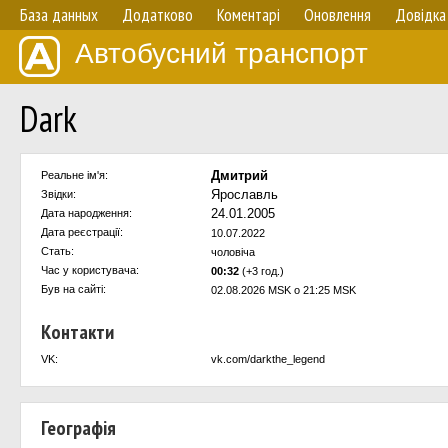
База данных
Додатково
Коментарі
Оновлення
Довідка
Автобусний транспорт
Dark
Дмитрий
Реальне ім'я:
Ярославль
Звідки:
24.01.2005
Дата народження:
Дата реєстрації:
10.07.2022
Стать:
чоловіча
Час у користувача:
00:32
(+3 год.)
Був на сайті:
02.08.2026 MSK о 21:25 MSK
Контакти
VK:
vk.com/darkthe_legend
Географія