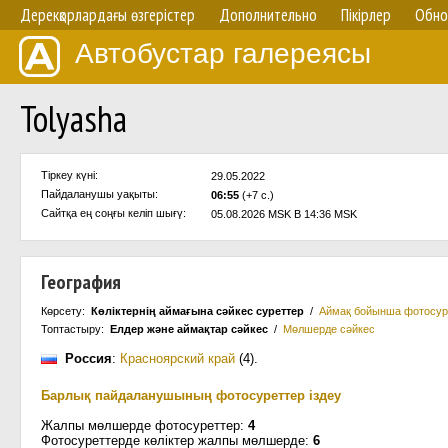
Дерекқорлардағы өзгерістер
Дополнительно
Пікірлер
Обно
Автобустар галереясы
Tolyasha
Тіркеу күні:
29.05.2022
Пайдаланушы уақыты:
06:55
(+7 с.)
Сайтқа ең соңғы келіп шығү:
05.08.2026 MSK В 14:36 MSK
География
Көрсету:
Көліктернің аймағына сәйкес суреттер
/
Аймақ бойынша фотосур
Топтастыру:
Елдер және аймақтар сәйкес
/
Мөлшерде сәйкес
Россия
:
Красноярский край
(4)
.
Барлық пайдаланушының фотосуреттер іздеу
Жалпы мөлшерде фотосуреттер:
4
Фотосуреттерде көліктер жалпы мөлшерде:
6