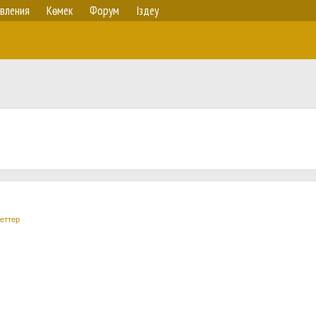
вления
Көмек
Форум
Іздеу
еттер