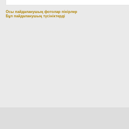
Осы пайдаланушың фотолар пікірлер
Бұл пайдаланушың түсініктерді