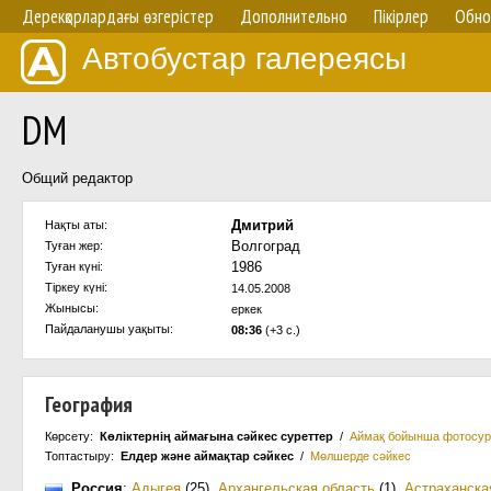
Дерекқорлардағы өзгерістер
Дополнительно
Пікірлер
Обно
Автобустар галереясы
DM
Общий редактор
Дмитрий
Нақты аты:
Волгоград
Туған жер:
1986
Туған күні:
Тіркеу күні:
14.05.2008
Жынысы:
еркек
Пайдаланушы уақыты:
08:36
(+3 с.)
География
Көрсету:
Көліктернің аймағына сәйкес суреттер
/
Аймақ бойынша фотосур
Топтастыру:
Елдер және аймақтар сәйкес
/
Мөлшерде сәйкес
Россия
:
Адыгея
(25)
,
Архангельская область
(1)
,
Астраханска