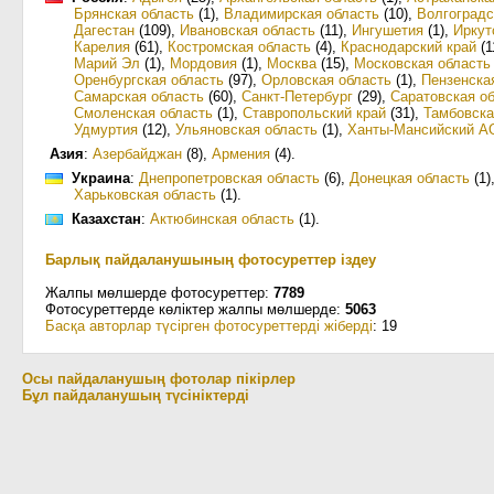
Брянская область
(1)
,
Владимирская область
(10)
,
Волгоградс
Дагестан
(109)
,
Ивановская область
(11)
,
Ингушетия
(1)
,
Иркут
Карелия
(61)
,
Костромская область
(4)
,
Краснодарский край
(1
Марий Эл
(1)
,
Мордовия
(1)
,
Москва
(15)
,
Московская область
Оренбургская область
(97)
,
Орловская область
(1)
,
Пензенска
Самарская область
(60)
,
Санкт-Петербург
(29)
,
Саратовская о
Смоленская область
(1)
,
Ставропольский край
(31)
,
Тамбовска
Удмуртия
(12)
,
Ульяновская область
(1)
,
Ханты-Мансийский А
Азия
:
Азербайджан
(8)
,
Армения
(4)
.
Украина
:
Днепропетровская область
(6)
,
Донецкая область
(1)
Харьковская область
(1)
.
Казахстан
:
Актюбинская область
(1)
.
Барлық пайдаланушының фотосуреттер іздеу
Жалпы мөлшерде фотосуреттер:
7789
Фотосуреттерде көліктер жалпы мөлшерде:
5063
Басқа авторлар түсірген фотосуреттерді жіберді
: 19
Осы пайдаланушың фотолар пікірлер
Бұл пайдаланушың түсініктерді