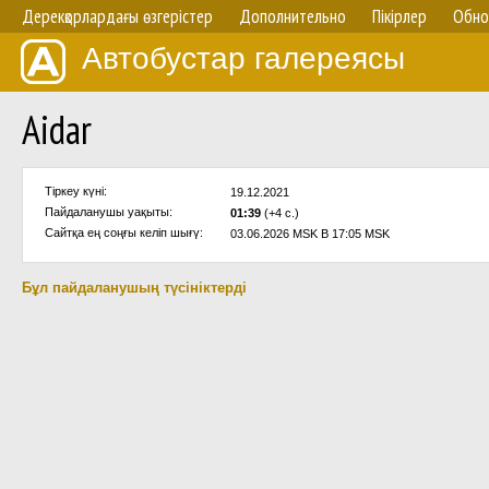
Дерекқорлардағы өзгерістер
Дополнительно
Пікірлер
Обно
Автобустар галереясы
Aidar
Тіркеу күні:
19.12.2021
Пайдаланушы уақыты:
01:39
(+4 с.)
Сайтқа ең соңғы келіп шығү:
03.06.2026 MSK В 17:05 MSK
Бұл пайдаланушың түсініктерді