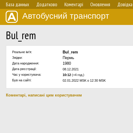
База данных
Додатково
Коментарі
Оновлення
Довідка
Автобусний транспорт
Bul_rem
Bul_rem
Реальне ім'я:
Пермь
Звідки:
1980
Дата народження:
Дата реєстрації:
08.12.2021
Час у користувача:
10:12
(+4 год.)
Був на сайті:
02.01.2022 MSK о 12:30 MSK
Коментарі, написані цим користувачем