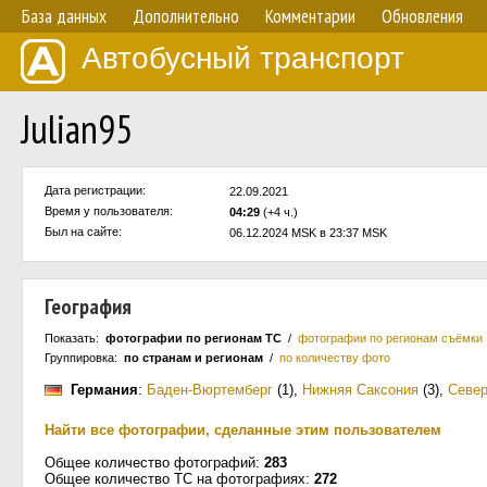
База данных
Дополнительно
Комментарии
Обновления
Автобусный транспорт
Julian95
Дата регистрации:
22.09.2021
Время у пользователя:
04:29
(+4 ч.)
Был на сайте:
06.12.2024 MSK в 23:37 MSK
География
Показать:
фотографии по регионам ТС
/
фотографии по регионам съёмки
Группировка:
по странам и регионам
/
по количеству фото
Германия
:
Баден-Вюртемберг
(1)
,
Нижняя Саксония
(3)
,
Севе
Найти все фотографии, сделанные этим пользователем
Общее количество фотографий:
283
Общее количество ТС на фотографиях:
272