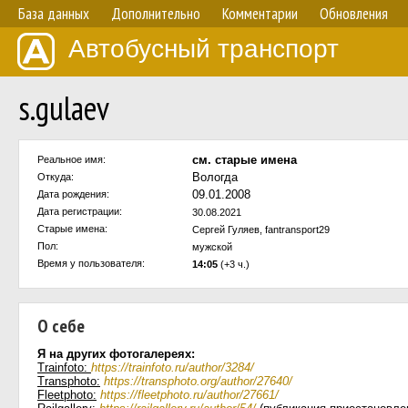
База данных
Дополнительно
Комментарии
Обновления
Автобусный транспорт
s.gulaev
см. старые имена
Реальное имя:
Вологда
Откуда:
09.01.2008
Дата рождения:
Дата регистрации:
30.08.2021
Старые имена:
Сергей Гуляев, fantransport29
Пол:
мужской
Время у пользователя:
14:05
(+3 ч.)
О себе
Я на других фотогалереях:
Trainfoto:
https://trainfoto.ru/author/3284/
Transphoto:
https://transphoto.org/author/27640/
Fleetphoto:
https://fleetphoto.ru/author/27661/