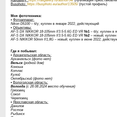
Railgallery:
https://railgallery.ru/author/54/
(публикация приостановле
Busphoto:
https://busphoto.eu/author/13505/
(пустой профиль)
Моя фототехника:
•
Фотоаппарат:
Nikon D5100
– б/у; куплен в январе 2022; действующий
•
Объективы:
AF-S DX NIKKOR 18-105mm f/3.5-5.6G ED VR
№1
– б/у; куплен в 
AF-S DX NIKKOR 18-105mm f/3.5-5.6G ED VR
№2
– новый; куплен
AF-S NIKKOR 50mm f/1,8G
– новый; куплен в июне 2022; действ
Где я побывал:
•
Архангельская область:
Архангельск (фото нет)
Вельск
(родной дом)
Коноша
Котлас
Кулой
Октябрьский (фото нет)
•
Вологодская область:
Вологда
(с 28.08.2024 место обучения)
Грязовец
Сокол
Череповец
•
Ярославская область:
Данилов
Ростов
Рыбинск