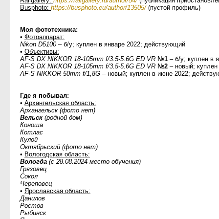
Railgallery:
https://railgallery.ru/author/54/
(публикация приостановле
Busphoto:
https://busphoto.eu/author/13505/
(пустой профиль)
Моя фототехника:
•
Фотоаппарат:
Nikon D5100
– б/у; куплен в январе 2022; действующий
•
Объективы:
AF-S DX NIKKOR 18-105mm f/3.5-5.6G ED VR
№1
– б/у; куплен в 
AF-S DX NIKKOR 18-105mm f/3.5-5.6G ED VR
№2
– новый; куплен
AF-S NIKKOR 50mm f/1,8G
– новый; куплен в июне 2022; действ
Где я побывал:
•
Архангельская область:
Архангельск (фото нет)
Вельск
(родной дом)
Коноша
Котлас
Кулой
Октябрьский (фото нет)
•
Вологодская область:
Вологда
(с 28.08.2024 место обучения)
Грязовец
Сокол
Череповец
•
Ярославская область:
Данилов
Ростов
Рыбинск