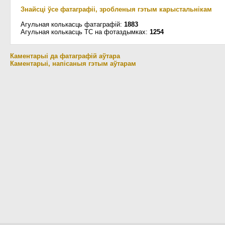
Знайсці ўсе фатаграфіі, зробленыя гэтым карыстальнікам
Агульная колькасць фатаграфій:
1883
Агульная колькасць ТС на фотаздымках:
1254
Каментарыі да фатаграфій аўтара
Каментарыі, напісаныя гэтым аўтарам