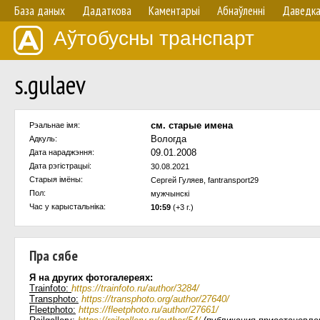
База даных
Дадаткова
Каментарыі
Абнаўленнi
Даведк
Аўтобусны транспарт
s.gulaev
см. старые имена
Рэальнае імя:
Вологда
Адкуль:
09.01.2008
Дата нараджэння:
Дата рэгістрацыі:
30.08.2021
Старыя імёны:
Сергей Гуляев, fantransport29
Пол:
мужчынскi
Час у карыстальнiка:
10:59
(+3 г.)
Пра сябе
Я на других фотогалереях:
Trainfoto:
https://trainfoto.ru/author/3284/
Transphoto:
https://transphoto.org/author/27640/
Fleetphoto:
https://fleetphoto.ru/author/27661/