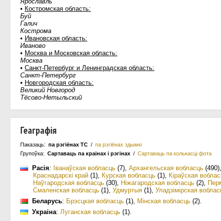
Ярославль
•
Костромская область:
Буй
Галич
Кострома
•
Ивановская область:
Иваново
•
Москва и Московская область:
Москва
•
Санкт-Петербург и Ленинградская область:
Санкт-Петербург
•
Новгородская область:
Великий Новгород
Тёсово-Нетыльский
Геаграфія
Паказаць:
па рэгіёнах ТС
/
па рэгіёнах здымкі
Групоўка:
Сартаваць па краiнах i рэгінах
/
Сартаваць па колькасцi фота
Расія
:
Іванаўская вобласць
(7)
,
Архангельская вобласць
(490)
Краснадарскі край
(1)
,
Курская вобласць
(1)
,
Кіраўская воблас
Наўгародская вобласць
(30)
,
Ніжагародская вобласць
(2)
,
Перм
Смаленская вобласць
(1)
,
Удмуртыя
(1)
,
Уладзімірская воблас
Беларусь
:
Брэсцкая вобласць
(1)
,
Мінская вобласць
(2)
.
Украіна
:
Луганская вобласць
(1)
.