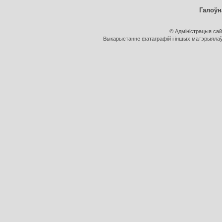
Галоўн
© Адміністрацыя са
Выкарыстанне фатаграфій і іншых матэрыялаў, 