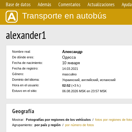
Base de datos
Además
Comentarios
Actualizaciones
Ayuda
Transporte en autobús
alexander1
Александр
Nombre real:
Одесса
De dónde eres:
10 января
Fecha de nacimiento:
Fecha de registro:
14.03.2021
Género:
masculino
Dominio del idioma:
Украинский, английский, испанский
Hora en el usuario:
02:52
(+3 h.)
Estuvo en el sitio:
06.08.2026 MSK en 23:57 MSK
Geografía
Mostrar:
Fotografías por regiones de los vehículos
/
fotos por regiones de foto
Agrupamiento:
por país y región
/
por número de fotos